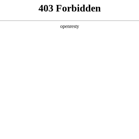
亚洲
丹 科威特 黎巴嫩 孟加拉国 马来西亚 尼泊尔 卡塔尔 沙特阿拉伯 叙利亚 泰
欧洲