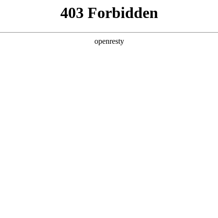
亚洲
丹 科威特 黎巴嫩 孟加拉国 马来西亚 尼泊尔 卡塔尔 沙特阿拉伯 叙利亚 泰
欧洲