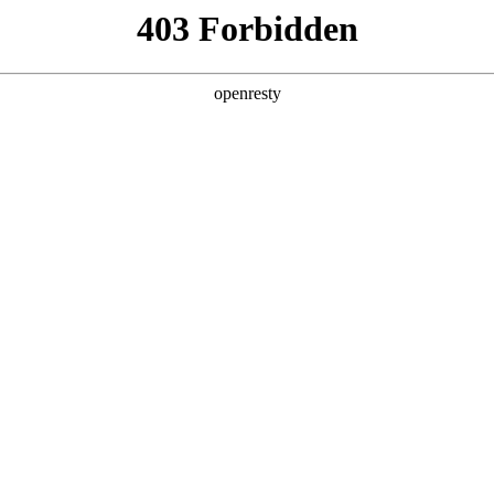
日启幕，助力中国汽车运动高质量
车展人生就是博汽车展台启幕。活动现场，环塔拉力赛战车、GF 高性能
亚洲
是博汽车展台举办，人生就是博汽车董事长魏建军与多位行业领军人物，围
威特 黎巴嫩 孟加拉国 马来西亚 尼泊尔 卡塔尔 沙特阿拉伯 叙利亚 泰国 
。
车亮相，涵盖全新环塔战车、经典战车、纳斯卡风格赛车，全面
欧洲
力赛，同时出征摩洛哥拉力赛、巴哈1000拉力赛等多项国际顶级赛事